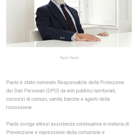
Paolo Recla
Paolo è stato nominato Responsabile della Protezione
dei Dati Personali (DPO) da enti pubblici territoriali,
consorzi di comuni, sanità, banche e agenti della
riscossione.
Paolo svolge altresì assistenza continuativa in materia di
Prevenzione e repressione della corruzione e