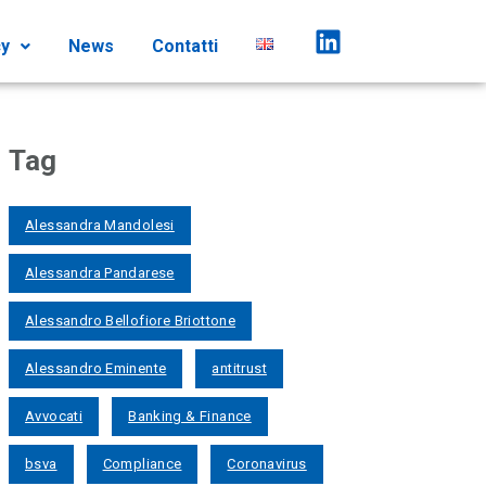
cy
News
Contatti
Tag
Alessandra Mandolesi
Alessandra Pandarese
Alessandro Bellofiore Briottone
Alessandro Eminente
antitrust
Avvocati
Banking & Finance
bsva
Compliance
Coronavirus