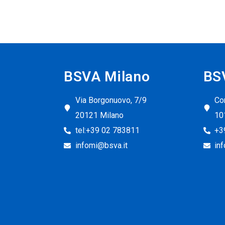
BSVA Milano
BS
Via Borgonuovo, 7/9
Cor
20121 Milano
10
tel:+39 02 783811
+3
infomi@bsva.it
in