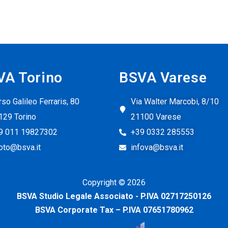
VA Torino
BSVA Varese
so Galileo Ferraris, 80
Via Walter Marcobi, 8/10
129 Torino
21100 Varese
9 011 19827302
+39 0332 285553
foto@bsva.it
infova@bsva.it
Copyright ©
2026
BSVA Studio Legale Associato - P.IVA 02717250126
BSVA Corporate Tax – P.IVA 07651780962