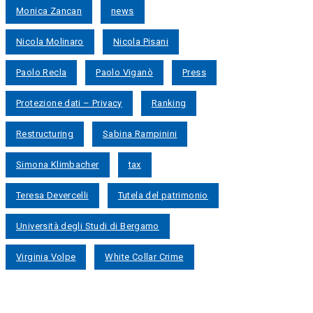
Monica Zancan
news
Nicola Molinaro
Nicola Pisani
Paolo Recla
Paolo Viganò
Press
Protezione dati – Privacy
Ranking
Restructuring
Sabina Rampinini
Simona Klimbacher
tax
Teresa Devercelli
Tutela del patrimonio
Università degli Studi di Bergamo
Virginia Volpe
White Collar Crime