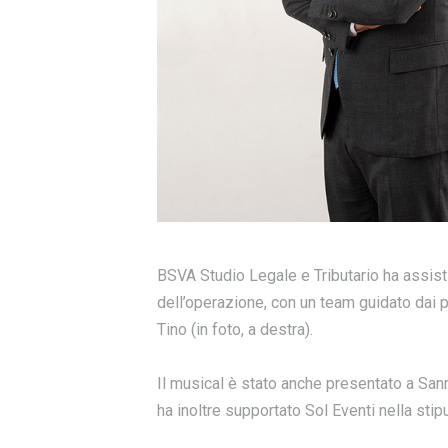
BSVA Studio Legale e Tributario ha assistito
dell’operazione, con un team guidato dai p
Tino (in foto, a destra).
Il musical è stato anche presentato a Sanr
ha inoltre supportato Sol Eventi nella stipu