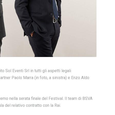
 Sol Eventi Srl in tutti gli aspetti legali
artner Paolo Marra (in foto, a sinistra) e Enzo Aldo
emo nella serata finale del Festival. Il team di BSVA
la del relativo contratto con la Rai.