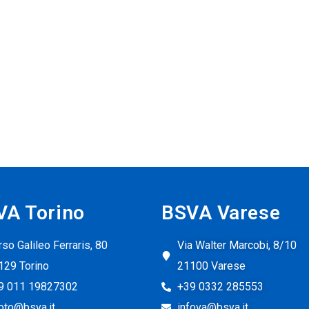
VA Torino
BSVA Varese
so Galileo Ferraris, 80
Via Walter Marcobi, 8/10
129 Torino
21100 Varese
9 011 19827302
+39 0332 285553
foto@bsva.it
infova@bsva.it