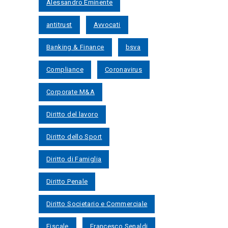
Alessandro Eminente
antitrust
Avvocati
Banking & Finance
bsva
Compliance
Coronavirus
Corporate M&A
Diritto del lavoro
Diritto dello Sport
Diritto di Famiglia
Diritto Penale
Diritto Societario e Commerciale
Fiscale
Francesco Senaldi