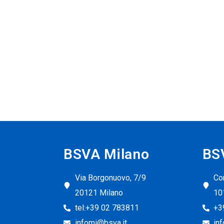
BSVA Milano
BS
Via Borgonuovo, 7/9
Cor
20121 Milano
10
tel:+39 02 783811
+3
infomi@bsva.it
in