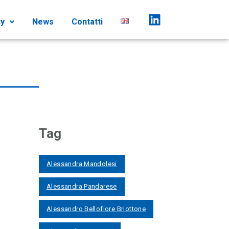
cy
News
Contatti
Tag
Alessandra Mandolesi
Alessandra Pandarese
Alessandro Bellofiore Briottone