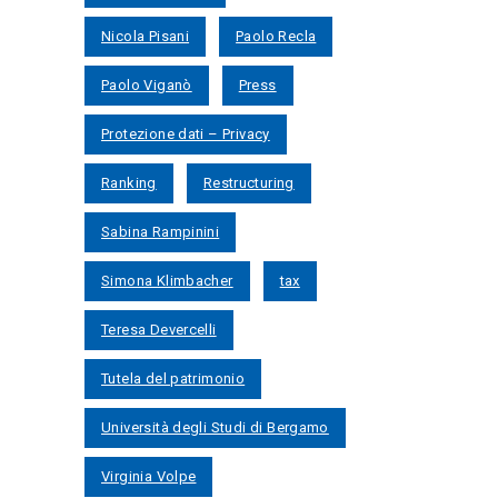
Nicola Pisani
Paolo Recla
Paolo Viganò
Press
Protezione dati – Privacy
Ranking
Restructuring
Sabina Rampinini
Simona Klimbacher
tax
Teresa Devercelli
Tutela del patrimonio
Università degli Studi di Bergamo
Virginia Volpe