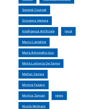
General Counsel
Giovanna Ventura
Intelligenza Artificiale
legal
Marco Lantelme
Maria Antonietta Izzo
Maria Ludovica De Sanna
Matteo Carrara
Monica Fasano
Monica Zancan
news
Nicola Molinaro