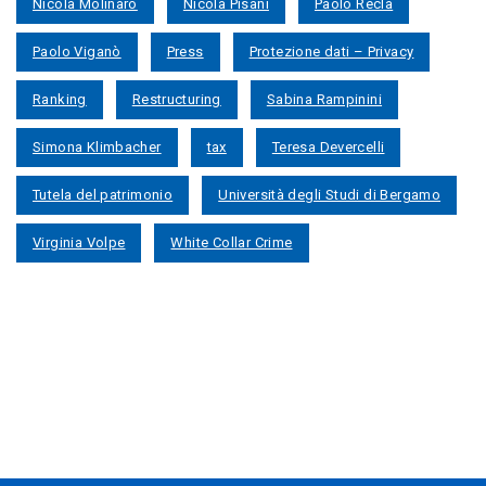
Nicola Molinaro
Nicola Pisani
Paolo Recla
Paolo Viganò
Press
Protezione dati – Privacy
Ranking
Restructuring
Sabina Rampinini
Simona Klimbacher
tax
Teresa Devercelli
Tutela del patrimonio
Università degli Studi di Bergamo
Virginia Volpe
White Collar Crime