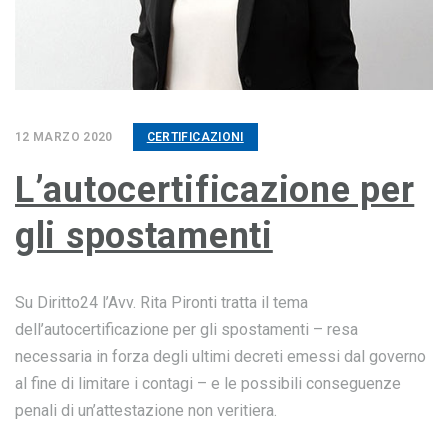
12 MARZO 2020
CERTIFICAZIONI
L’autocertificazione per
gli spostamenti
Su Diritto24 l’Avv. Rita Pironti tratta il tema
dell’autocertificazione per gli spostamenti – resa
necessaria in forza degli ultimi decreti emessi dal governo
al fine di limitare i contagi – e le possibili conseguenze
penali di un’attestazione non veritiera.