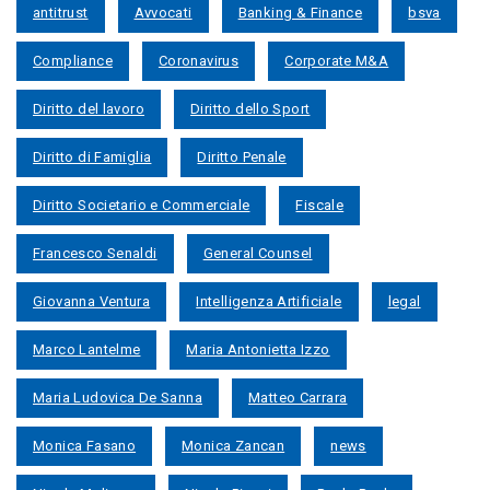
antitrust
Avvocati
Banking & Finance
bsva
Compliance
Coronavirus
Corporate M&A
Diritto del lavoro
Diritto dello Sport
Diritto di Famiglia
Diritto Penale
Diritto Societario e Commerciale
Fiscale
Francesco Senaldi
General Counsel
Giovanna Ventura
Intelligenza Artificiale
legal
Marco Lantelme
Maria Antonietta Izzo
Maria Ludovica De Sanna
Matteo Carrara
Monica Fasano
Monica Zancan
news