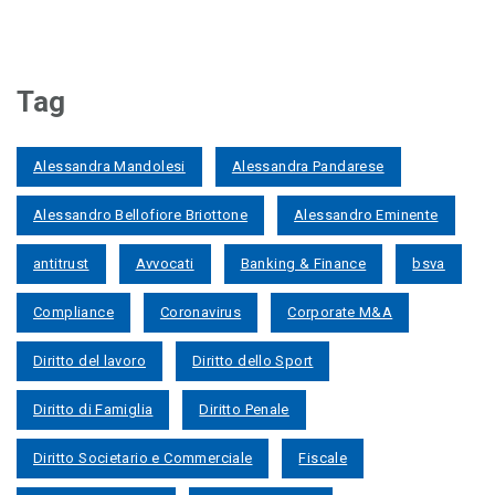
Tag
Alessandra Mandolesi
Alessandra Pandarese
Alessandro Bellofiore Briottone
Alessandro Eminente
antitrust
Avvocati
Banking & Finance
bsva
Compliance
Coronavirus
Corporate M&A
Diritto del lavoro
Diritto dello Sport
Diritto di Famiglia
Diritto Penale
Diritto Societario e Commerciale
Fiscale