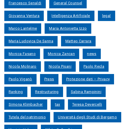
Francesco Senaldi
General Counsel
Giovanna Ventura
Intelligenza Artificiale
legal
Marco Lantelme
Maria Antonietta Izzo
Maria Ludovica De Sanna
Matteo Carrara
Monica Fasano
Monica Zancan
news
Nicola Molinaro
Nicola Pisani
Paolo Recla
Paolo Viganò
Press
Protezione dati – Privacy
Ranking
Restructuring
Sabina Rampinini
Simona Klimbacher
tax
Teresa Devercelli
Tutela del patrimonio
Università degli Studi di Bergamo