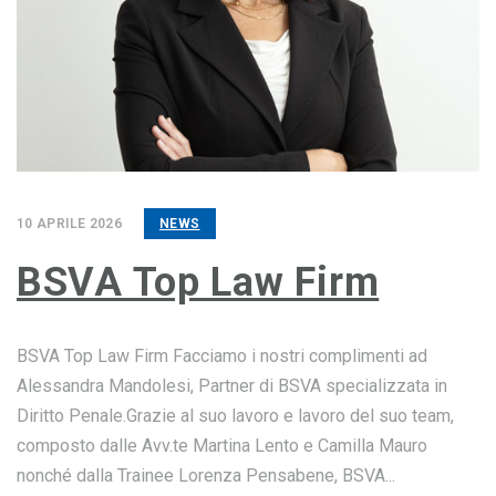
10 APRILE 2026
NEWS
BSVA Top Law Firm
BSVA Top Law Firm Facciamo i nostri complimenti ad
Alessandra Mandolesi, Partner di BSVA specializzata in
Diritto Penale.Grazie al suo lavoro e lavoro del suo team,
composto dalle Avv.te Martina Lento e Camilla Mauro
nonché dalla Trainee Lorenza Pensabene, BSVA...