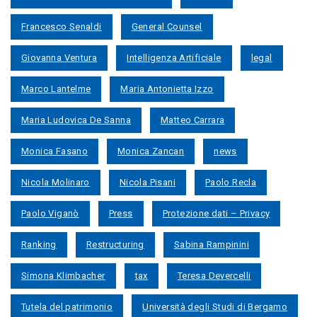
Francesco Senaldi
General Counsel
Giovanna Ventura
Intelligenza Artificiale
legal
Marco Lantelme
Maria Antonietta Izzo
Maria Ludovica De Sanna
Matteo Carrara
Monica Fasano
Monica Zancan
news
Nicola Molinaro
Nicola Pisani
Paolo Recla
Paolo Viganò
Press
Protezione dati – Privacy
Ranking
Restructuring
Sabina Rampinini
Simona Klimbacher
tax
Teresa Devercelli
Tutela del patrimonio
Università degli Studi di Bergamo