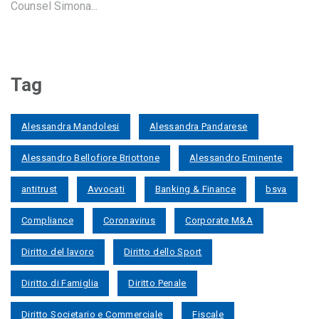
Counsel Simona...
Tag
Alessandra Mandolesi
Alessandra Pandarese
Alessandro Bellofiore Briottone
Alessandro Eminente
antitrust
Avvocati
Banking & Finance
bsva
Compliance
Coronavirus
Corporate M&A
Diritto del lavoro
Diritto dello Sport
Diritto di Famiglia
Diritto Penale
Diritto Societario e Commerciale
Fiscale