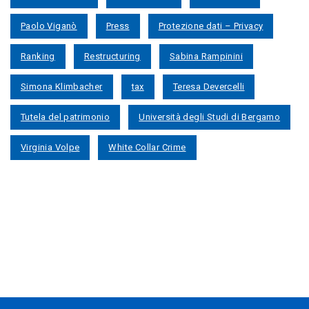
Paolo Viganò
Press
Protezione dati – Privacy
Ranking
Restructuring
Sabina Rampinini
Simona Klimbacher
tax
Teresa Devercelli
Tutela del patrimonio
Università degli Studi di Bergamo
Virginia Volpe
White Collar Crime