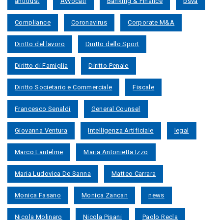
antitrust
Avvocati
Banking & Finance
bsva
Compliance
Coronavirus
Corporate M&A
Diritto del lavoro
Diritto dello Sport
Diritto di Famiglia
Diritto Penale
Diritto Societario e Commerciale
Fiscale
Francesco Senaldi
General Counsel
Giovanna Ventura
Intelligenza Artificiale
legal
Marco Lantelme
Maria Antonietta Izzo
Maria Ludovica De Sanna
Matteo Carrara
Monica Fasano
Monica Zancan
news
Nicola Molinaro
Nicola Pisani
Paolo Recla