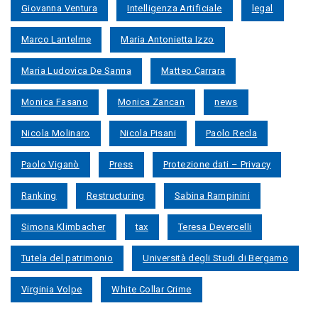
Giovanna Ventura
Intelligenza Artificiale
legal
Marco Lantelme
Maria Antonietta Izzo
Maria Ludovica De Sanna
Matteo Carrara
Monica Fasano
Monica Zancan
news
Nicola Molinaro
Nicola Pisani
Paolo Recla
Paolo Viganò
Press
Protezione dati – Privacy
Ranking
Restructuring
Sabina Rampinini
Simona Klimbacher
tax
Teresa Devercelli
Tutela del patrimonio
Università degli Studi di Bergamo
Virginia Volpe
White Collar Crime