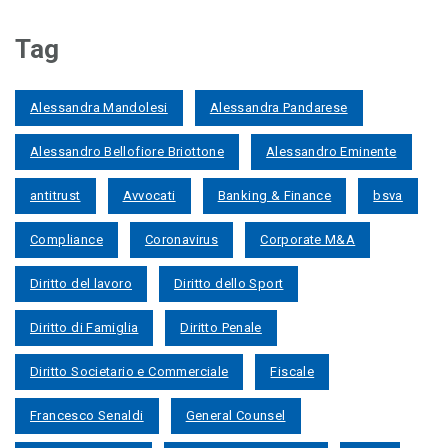
Tag
Alessandra Mandolesi
Alessandra Pandarese
Alessandro Bellofiore Briottone
Alessandro Eminente
antitrust
Avvocati
Banking & Finance
bsva
Compliance
Coronavirus
Corporate M&A
Diritto del lavoro
Diritto dello Sport
Diritto di Famiglia
Diritto Penale
Diritto Societario e Commerciale
Fiscale
Francesco Senaldi
General Counsel