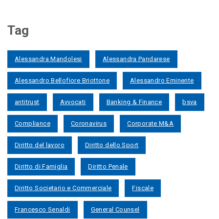
Tag
Alessandra Mandolesi
Alessandra Pandarese
Alessandro Bellofiore Briottone
Alessandro Eminente
antitrust
Avvocati
Banking & Finance
bsva
Compliance
Coronavirus
Corporate M&A
Diritto del lavoro
Diritto dello Sport
Diritto di Famiglia
Diritto Penale
Diritto Societario e Commerciale
Fiscale
Francesco Senaldi
General Counsel