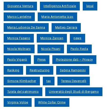
Giovanna Ventura
Intelligenza Artificiale
legal
Marco Lantelme
Maria Antonietta Izzo
Maria Ludovica De Sanna
Matteo Carrara
Monica Fasano
Monica Zancan
news
Nicola Molinaro
Nicola Pisani
Paolo Recla
Paolo Viganò
Press
Protezione dati – Privacy
Ranking
Restructuring
Sabina Rampinini
Simona Klimbacher
tax
Teresa Devercelli
Tutela del patrimonio
Università degli Studi di Bergamo
Virginia Volpe
White Collar Crime