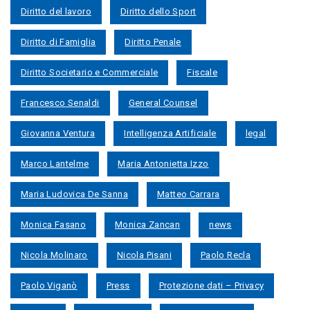
Diritto del lavoro
Diritto dello Sport
Diritto di Famiglia
Diritto Penale
Diritto Societario e Commerciale
Fiscale
Francesco Senaldi
General Counsel
Giovanna Ventura
Intelligenza Artificiale
legal
Marco Lantelme
Maria Antonietta Izzo
Maria Ludovica De Sanna
Matteo Carrara
Monica Fasano
Monica Zancan
news
Nicola Molinaro
Nicola Pisani
Paolo Recla
Paolo Viganò
Press
Protezione dati – Privacy