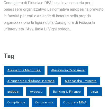
Consigliera di Fiducia e DE&I: una leva concreta per il
benessere organizzativo La normativa europea ha previsto
la facoltà per enti e aziende di inserire nella propria
organizzazione la figura della Consigliera di Fiducia.In
un’intervista, l’Avv. Ilaria Li Vigni spiega...
Tag
Alessandra Mandolesi
Alessandra Pandarese
Alessandro Bellofiore Briottone
Alessandro Eminente
antitrust
Avvocati
Banking & Finance
bsva
Compliance
Coronavirus
Corporate M&A