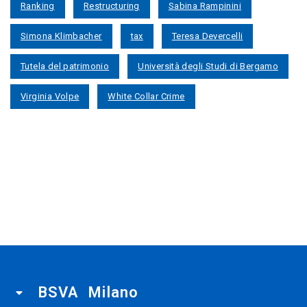
Ranking
Restructuring
Sabina Rampinini
Simona Klimbacher
tax
Teresa Devercelli
Tutela del patrimonio
Università degli Studi di Bergamo
Virginia Volpe
White Collar Crime
BSVA Milano