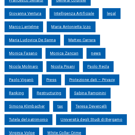
Francesco Senaldi
General Counsel
Giovanna Ventura
Intelligenza Artificiale
legal
Marco Lantelme
Maria Antonietta Izzo
Maria Ludovica De Sanna
Matteo Carrara
Monica Fasano
Monica Zancan
news
Nicola Molinaro
Nicola Pisani
Paolo Recla
Paolo Viganò
Press
Protezione dati – Privacy
Ranking
Restructuring
Sabina Rampinini
Simona Klimbacher
tax
Teresa Devercelli
Tutela del patrimonio
Università degli Studi di Bergamo
Virginia Volpe
White Collar Crime