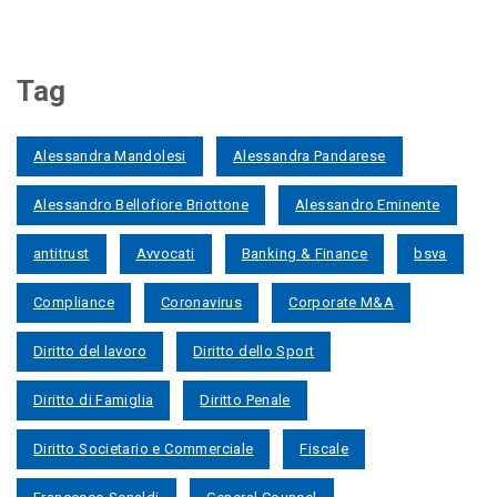
Tag
Alessandra Mandolesi
Alessandra Pandarese
Alessandro Bellofiore Briottone
Alessandro Eminente
antitrust
Avvocati
Banking & Finance
bsva
Compliance
Coronavirus
Corporate M&A
Diritto del lavoro
Diritto dello Sport
Diritto di Famiglia
Diritto Penale
Diritto Societario e Commerciale
Fiscale