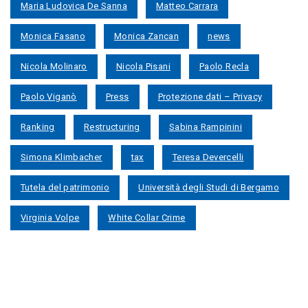
Maria Ludovica De Sanna
Matteo Carrara
Monica Fasano
Monica Zancan
news
Nicola Molinaro
Nicola Pisani
Paolo Recla
Paolo Viganò
Press
Protezione dati – Privacy
Ranking
Restructuring
Sabina Rampinini
Simona Klimbacher
tax
Teresa Devercelli
Tutela del patrimonio
Università degli Studi di Bergamo
Virginia Volpe
White Collar Crime