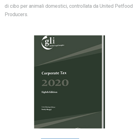
di cibo per animali domestici, controllata da United Petfood
Producers.