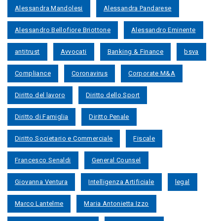
Alessandra Mandolesi
Alessandra Pandarese
Alessandro Bellofiore Briottone
Alessandro Eminente
antitrust
Avvocati
Banking & Finance
bsva
Compliance
Coronavirus
Corporate M&A
Diritto del lavoro
Diritto dello Sport
Diritto di Famiglia
Diritto Penale
Diritto Societario e Commerciale
Fiscale
Francesco Senaldi
General Counsel
Giovanna Ventura
Intelligenza Artificiale
legal
Marco Lantelme
Maria Antonietta Izzo